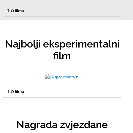
O filmu
Najbolji eksperimentalni
film
O filmu
Nagrada zvjezdane